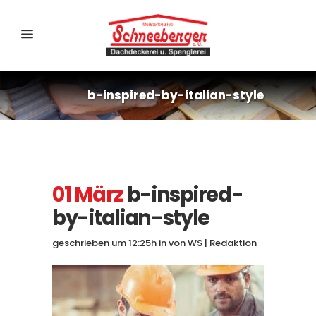
b-inspired-by-italian-style
01 März
b-inspired-
by-italian-style
geschrieben um 12:25h
in
von
WS | Redaktion