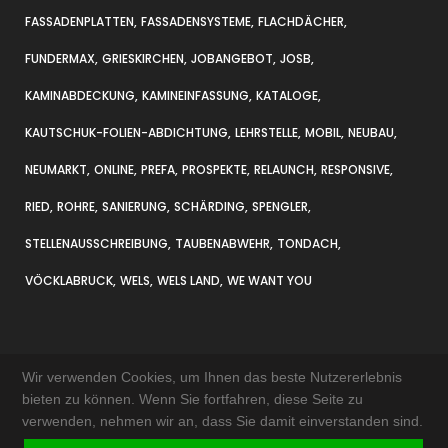
FASSADENPLATTEN
FASSADENSYSTEME
FLACHDÄCHER
FUNDERMAX
GRIESKIRCHEN
JOBANGEBOT
JOSB
KAMINABDECKUNG
KAMINEINFASSUNG
KATALOGE
KAUTSCHUK-FOLIEN-ABDICHTUNG
LEHRSTELLE
MOBIL
NEUBAU
NEUMARKT
ONLINE
PREFA
PROSPEKTE
RELAUNCH
RESPONSIVE
RIED
ROHRE
SANIERUNG
SCHÄRDING
SPENGLER
STELLENAUSSCHREIBUNG
TAUBENABWEHR
TONDACH
VÖCKLABRUCK
WELS
WELS LAND
WE WANT YOU
Wir verwenden Cookies, um Ihnen das beste Nutzererlebnis
bieten zu können. Wenn Sie fortfahren, diese Seite zu
verwenden, nehmen wir an, dass Sie damit einverstanden sind.
KONTAKT & ANFAHRT