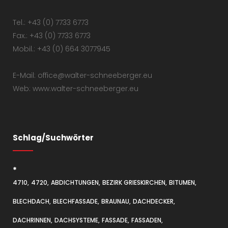
Tel.: +43 (0) 7733 6773
Fax.: +43 (0) 7733 6773
Mobil.: +43 (0) 664 3077945
E-Mail: office@walter-schneeberger.eu
Web: www.walter-schneeberger.eu
Schlag/Suchwörter
*
4710
4720
ABDICHTUNGEN
BEZIRK GRIESKIRCHEN
BITUMEN
BLECHDACH
BLECHFASSADE
BRAUNAU
DACHDECKER
DACHRINNEN
DACHSYSTEME
FASSADE
FASSADEN