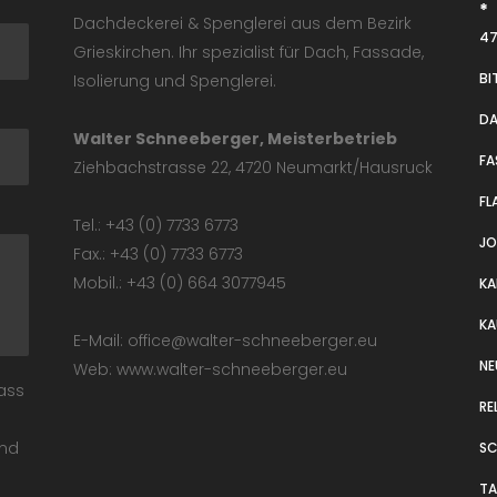
*
Dachdeckerei & Spenglerei aus dem Bezirk
47
Grieskirchen. Ihr spezialist für Dach, Fassade,
BI
Isolierung und Spenglerei.
D
Walter Schneeberger, Meisterbetrieb
FA
Ziehbachstrasse 22, 4720 Neumarkt/Hausruck
FL
Tel.: +43 (0) 7733 6773
J
Fax.: +43 (0) 7733 6773
Mobil.: +43 (0) 664 3077945
KA
KA
E-Mail: office@walter-schneeberger.eu
NE
Web: www.walter-schneeberger.eu
dass
RE
und
S
T