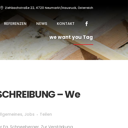
Ziehbachstraße 22, 4720 Neumarkt/Hausruck, Österreich
REFERENZEN
NEWS
KONTAKT
we want you Tag
SCHREIBUNG – We
llgemeines
,
Jobs
Teilen
r Fa. Schneeberger. Zur Verstärkung