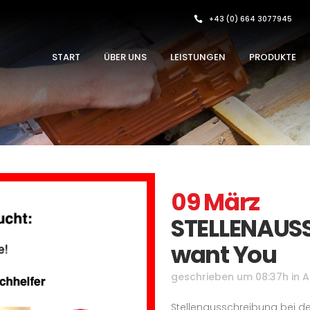
+43 (0) 664 3077945
START
ÜBER UNS
LEISTUNGEN
PRODUKTE
09 März
STELLENAUS
want You
geschrieben um 08:37h
in
A
Stellenausschreibung bei de