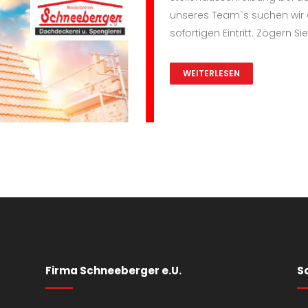
unseres Team`s suchen wir 
sofortigen Eintritt. Zögern Si
WEITERLESEN
Firma Schneeberger e.U.
S