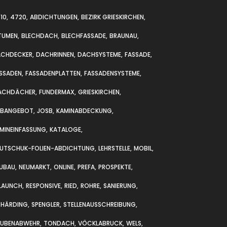
10
4720
ABDICHTUNGEN
BEZIRK GRIESKIRCHEN
TUMEN
BLECHDACH
BLECHFASSADE
BRAUNAU
ACHDECKER
DACHRINNEN
DACHSYSTEME
FASSADE
SSADEN
FASSADENPLATTEN
FASSADENSYSTEME
ACHDÄCHER
FUNDERMAX
GRIESKIRCHEN
OBANGEBOT
JOSB
KAMINABDECKUNG
MINEINFASSUNG
KATALOGE
UTSCHUK-FOLIEN-ABDICHTUNG
LEHRSTELLE
MOBIL
UBAU
NEUMARKT
ONLINE
PREFA
PROSPEKTE
LAUNCH
RESPONSIVE
RIED
ROHRE
SANIERUNG
CHÄRDING
SPENGLER
STELLENAUSSCHREIBUNG
AUBENABWEHR
TONDACH
VÖCKLABRUCK
WELS