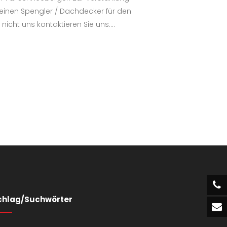
einen Spengler / Dachdecker für den
e nicht uns kontaktieren Sie uns....
chlag/Suchwörter