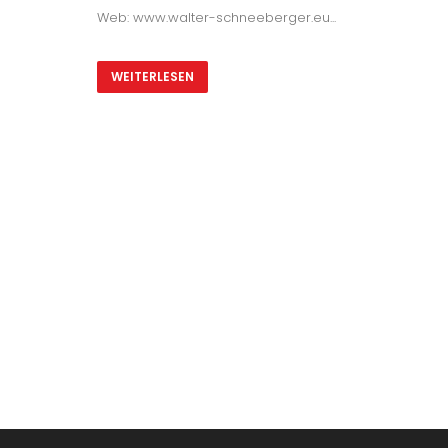
Web: www.walter-schneeberger.eu...
WEITERLESEN