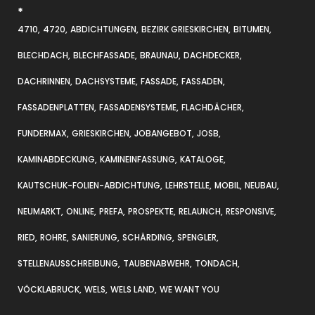
*
4710
4720
ABDICHTUNGEN
BEZIRK GRIESKIRCHEN
BITUMEN
BLECHDACH
BLECHFASSADE
BRAUNAU
DACHDECKER
DACHRINNEN
DACHSYSTEME
FASSADE
FASSADEN
FASSADENPLATTEN
FASSADENSYSTEME
FLACHDÄCHER
FUNDERMAX
GRIESKIRCHEN
JOBANGEBOT
JOSB
KAMINABDECKUNG
KAMINEINFASSUNG
KATALOGE
KAUTSCHUK-FOLIEN-ABDICHTUNG
LEHRSTELLE
MOBIL
NEUBAU
NEUMARKT
ONLINE
PREFA
PROSPEKTE
RELAUNCH
RESPONSIVE
RIED
ROHRE
SANIERUNG
SCHÄRDING
SPENGLER
STELLENAUSSCHREIBUNG
TAUBENABWEHR
TONDACH
VÖCKLABRUCK
WELS
WELS LAND
WE WANT YOU