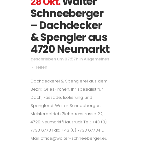
Walter
28 Okt.
Schneeberger
– Dachdecker
& Spengler aus
4720 Neumarkt
geschrieben um 07:57h
in
Allgemeines
Teilen
Dachdeckerei & Spenglerei aus dem
Bezirk Grieskirchen. Ihr spezialist für
Dach, Fassade, Isolierung und
Spenglerei. Walter Schneeberger,
Meisterbetrieb Ziehbachstrasse 22,
4720 Neumarkt/Hausruck Tel.: +43 (0)
7733 6773 Fax.: +43 (0) 7733 67734 E-
Mail: office@walter-schneeberger.eu