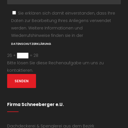
Sie erklären sich damit einverstanden, dass Ihre
Daten zur Bearbeitung Ihres Anliegens verwendet
werden. Weitere Informationen und
Wiederrufshinweise finden sie in der
.
DATENSCHUTZERKLÄRUNG
26 +
= 28
Bitte lösen Sie diese Rechenaufgabe um uns zu
kontaktieren.
Firma Schneeberger e.U.
Dachdeckerei & Spenglerei aus dem Bezirk