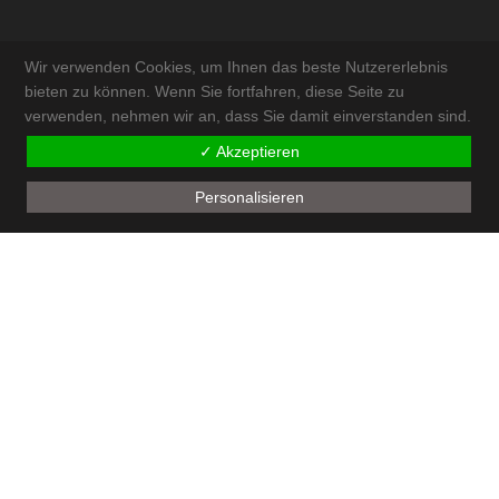
Wir verwenden Cookies, um Ihnen das beste Nutzererlebnis
bieten zu können. Wenn Sie fortfahren, diese Seite zu
verwenden, nehmen wir an, dass Sie damit einverstanden sind.
KONTAKT & ANFAHRT
✓ Akzeptieren
IMPRESSUM
Personalisieren
AKTUELLES
SITEMAP
ADMIN
© by
Walter Schneeberger e.U
| powered by
ECKER.Digital IT Solutions