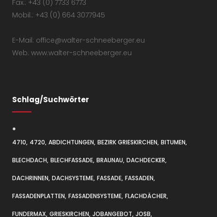
Fax.: +43 (0) 7733 6773
Mobil.: +43 (0) 664 3077945
E-Mail: office@walter-schneeberger.eu
Web: www.walter-schneeberger.eu
Schlag/Suchwörter
*
4710
4720
ABDICHTUNGEN
BEZIRK GRIESKIRCHEN
BITUMEN
BLECHDACH
BLECHFASSADE
BRAUNAU
DACHDECKER
DACHRINNEN
DACHSYSTEME
FASSADE
FASSADEN
FASSADENPLATTEN
FASSADENSYSTEME
FLACHDÄCHER
FUNDERMAX
GRIESKIRCHEN
JOBANGEBOT
JOSB