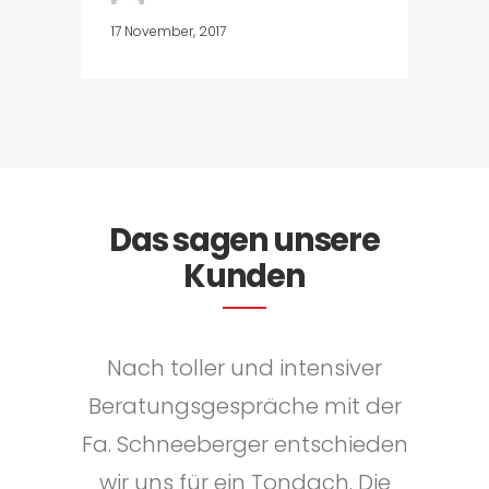
17 November, 2017
Das sagen unsere
Kunden
Wir entschieden uns beim
Nach toller und intensiver
Im Zuge unserer
Haussanierung haben wir uns
Beratungsgespräche mit der
Neubau unseres
Fa. Schneeberger entschieden
Firmengebäudes in Andorf
für die FA. Schneeberger
entschieden sämtliche Dach
auf ein Flachdach der Firma
wir uns für ein Tondach. Die