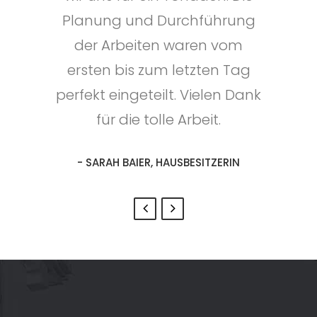
Schneeberger. Vielen Dank für
& Spenglerarbeiten erledigen
Planung und Durchführung
die rasche und kompetente
zu lassen. Die Beratung, als
der Arbeiten waren vom
auch die Durchführung waren
ersten bis zum letzten Tag
Abwicklung der Arbeiten.
perfekt eingeteilt. Vielen Dank
einfach Top. Vielen Dank.
- MARIO IMSTNER, GESCHÄFTSFÜHRER
für die tolle Arbeit.
- GERHARD ECKER, EIGENTÜMER
- SARAH BAIER, HAUSBESITZERIN