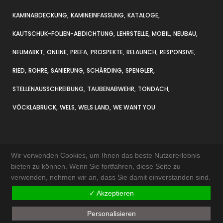
KAMINABDECKUNG
KAMINEINFASSUNG
KATALOGE
KAUTSCHUK-FOLIEN-ABDICHTUNG
LEHRSTELLE
MOBIL
NEUBAU
NEUMARKT
ONLINE
PREFA
PROSPEKTE
RELAUNCH
RESPONSIVE
RIED
ROHRE
SANIERUNG
SCHÄRDING
SPENGLER
STELLENAUSSCHREIBUNG
TAUBENABWEHR
TONDACH
VÖCKLABRUCK
WELS
WELS LAND
WE WANT YOU
Wir verwenden Cookies, um Ihnen das beste Nutzererlebnis
bieten zu können. Wenn Sie fortfahren, diese Seite zu
verwenden, nehmen wir an, dass Sie damit einverstanden sind.
KONTAKT & ANFAHRT
✓ Akzeptieren
IMPRESSUM
Personalisieren
AKTUELLES