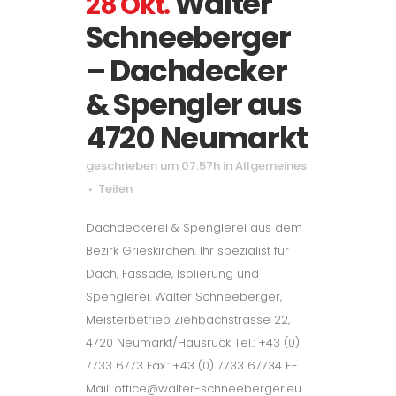
Walter
28 Okt.
Schneeberger
– Dachdecker
& Spengler aus
4720 Neumarkt
geschrieben um 07:57h
in
Allgemeines
Teilen
Dachdeckerei & Spenglerei aus dem
Bezirk Grieskirchen. Ihr spezialist für
Dach, Fassade, Isolierung und
Spenglerei. Walter Schneeberger,
Meisterbetrieb Ziehbachstrasse 22,
4720 Neumarkt/Hausruck Tel.: +43 (0)
7733 6773 Fax.: +43 (0) 7733 67734 E-
Mail: office@walter-schneeberger.eu