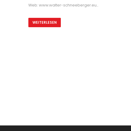
Web: www.walter-schneeberger.eu...
WEITERLESEN