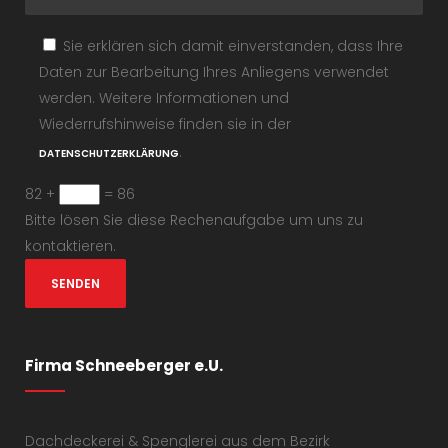
Sie erklären sich damit einverstanden, dass Ihre
Daten zur Bearbeitung Ihres Anliegens verwendet
werden. Weitere Informationen und
Wiederrufshinweise finden sie in der
.
DATENSCHUTZERKLÄRUNG
82 +
= 86
Bitte lösen Sie diese Rechenaufgabe um uns zu
kontaktieren.
Firma Schneeberger e.U.
Dachdeckerei & Spenglerei aus dem Bezirk