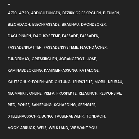
*
4710
4720
ABDICHTUNGEN
BEZIRK GRIESKIRCHEN
BITUMEN
BLECHDACH
BLECHFASSADE
BRAUNAU
DACHDECKER
DACHRINNEN
DACHSYSTEME
FASSADE
FASSADEN
FASSADENPLATTEN
FASSADENSYSTEME
FLACHDÄCHER
FUNDERMAX
GRIESKIRCHEN
JOBANGEBOT
JOSB
KAMINABDECKUNG
KAMINEINFASSUNG
KATALOGE
KAUTSCHUK-FOLIEN-ABDICHTUNG
LEHRSTELLE
MOBIL
NEUBAU
NEUMARKT
ONLINE
PREFA
PROSPEKTE
RELAUNCH
RESPONSIVE
RIED
ROHRE
SANIERUNG
SCHÄRDING
SPENGLER
STELLENAUSSCHREIBUNG
TAUBENABWEHR
TONDACH
VÖCKLABRUCK
WELS
WELS LAND
WE WANT YOU