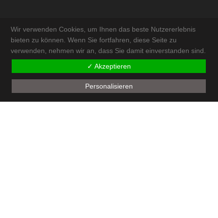
Wir verwenden Cookies, um Ihnen das beste Nutzererlebnis
bieten zu können. Wenn Sie fortfahren, diese Seite zu
verwenden, nehmen wir an, dass Sie damit einverstanden sind.
KONTAKT & ANFAHRT
✓ Akzeptieren
IMPRESSUM
Personalisieren
AKTUELLES
SITEMAP
ADMIN
© by
Walter Schneeberger e.U
| powered by
ECKER.Digital IT Solutions