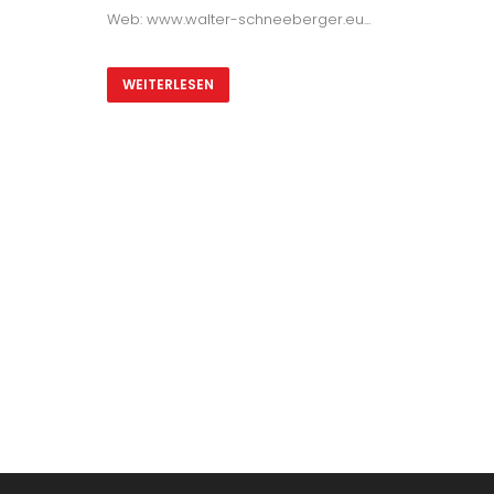
Web: www.walter-schneeberger.eu...
WEITERLESEN