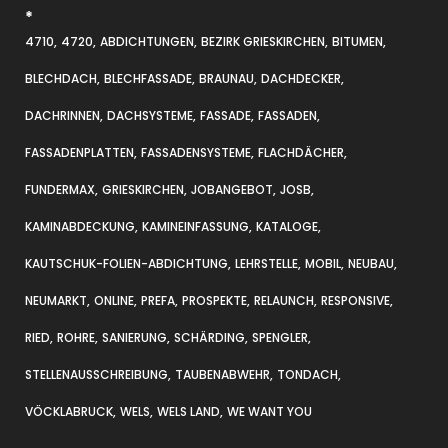
*
4710
4720
ABDICHTUNGEN
BEZIRK GRIESKIRCHEN
BITUMEN
BLECHDACH
BLECHFASSADE
BRAUNAU
DACHDECKER
DACHRINNEN
DACHSYSTEME
FASSADE
FASSADEN
FASSADENPLATTEN
FASSADENSYSTEME
FLACHDÄCHER
FUNDERMAX
GRIESKIRCHEN
JOBANGEBOT
JOSB
KAMINABDECKUNG
KAMINEINFASSUNG
KATALOGE
KAUTSCHUK-FOLIEN-ABDICHTUNG
LEHRSTELLE
MOBIL
NEUBAU
NEUMARKT
ONLINE
PREFA
PROSPEKTE
RELAUNCH
RESPONSIVE
RIED
ROHRE
SANIERUNG
SCHÄRDING
SPENGLER
STELLENAUSSCHREIBUNG
TAUBENABWEHR
TONDACH
VÖCKLABRUCK
WELS
WELS LAND
WE WANT YOU