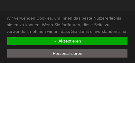
Wir verwenden Cookies, um Ihnen das beste Nutzererlebnis
bieten zu können. Wenn Sie fortfahren, diese Seite zu
verwenden, nehmen wir an, dass Sie damit einverstanden sind.
KONTAKT & ANFAHRT
✓ Akzeptieren
IMPRESSUM
Personalisieren
AKTUELLES
SITEMAP
ADMIN
© by
Walter Schneeberger e.U
| powered by
ECKER.Digital IT Solutions