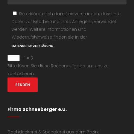
Sie erklären sich damit einverstanden, dass Ihre
Daten zur Bearbeitung Ihres Anliegens verwendet
werden. Weitere Informationen und
Wiederrufshinweise finden sie in der
.
DATENSCHUTZERKLÄRUNG
− 1 = 3
Bitte lösen Sie diese Rechenaufgabe um uns zu
kontaktieren.
Firma Schneeberger e.U.
Dachdeckerei & Spenglerei aus dem Bezirk