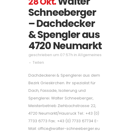
Walter
28 Okt.
Schneeberger
– Dachdecker
& Spengler aus
4720 Neumarkt
geschrieben um 07:57h
in
Allgemeines
Teilen
Dachdeckerei & Spenglerei aus dem
Bezirk Grieskirchen. Ihr spezialist für
Dach, Fassade, Isolierung und
Spenglerei. Walter Schneeberger,
Meisterbetrieb Ziehbachstrasse 22,
4720 Neumarkt/Hausruck Tel.: +43 (0)
7733 6773 Fax.: +43 (0) 7733 67734 E-
Mail: office@walter-schneeberger.eu