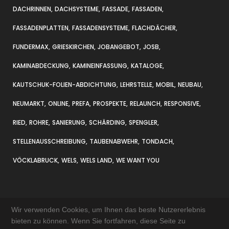
DACHRINNEN
DACHSYSTEME
FASSADE
FASSADEN
FASSADENPLATTEN
FASSADENSYSTEME
FLACHDÄCHER
FUNDERMAX
GRIESKIRCHEN
JOBANGEBOT
JOSB
KAMINABDECKUNG
KAMINEINFASSUNG
KATALOGE
KAUTSCHUK-FOLIEN-ABDICHTUNG
LEHRSTELLE
MOBIL
NEUBAU
NEUMARKT
ONLINE
PREFA
PROSPEKTE
RELAUNCH
RESPONSIVE
RIED
ROHRE
SANIERUNG
SCHÄRDING
SPENGLER
STELLENAUSSCHREIBUNG
TAUBENABWEHR
TONDACH
VÖCKLABRUCK
WELS
WELS LAND
WE WANT YOU
Wir verwenden Cookies, um Ihnen das beste Nutzererlebnis
bieten zu können. Wenn Sie fortfahren, diese Seite zu