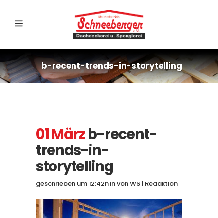
b-recent-trends-in-storytelling
01 März
b-recent-
trends-in-
storytelling
geschrieben um 12:42h
in
von
WS | Redaktion