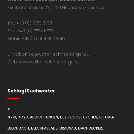
Ziehbachstrasse 22, 4720 Neumarkt/Hausruck
Tel.: +43 (0) 7733 6773
Fax.: +43 (0) 7733 6773
Mobil.: +43 (0) 664 3077945
E-Mail: office@walter-schneeberger.eu
Web: www.walter-schneeberger.eu
Schlag/Suchwörter
*
4710
4720
ABDICHTUNGEN
BEZIRK GRIESKIRCHEN
BITUMEN
BLECHDACH
BLECHFASSADE
BRAUNAU
DACHDECKER