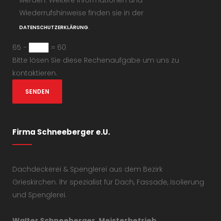
werden. Weitere Informationen und
Wiederrufshinweise finden sie in der
.
DATENSCHUTZERKLÄRUNG
65 −
= 60
Bitte lösen Sie diese Rechenaufgabe um uns zu
kontaktieren.
Firma Schneeberger e.U.
Dachdeckerei & Spenglerei aus dem Bezirk
Grieskirchen. Ihr spezialist für Dach, Fassade, Isolierung
und Spenglerei.
Walter Schneeberger, Meisterbetrieb