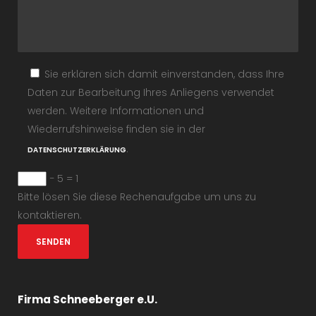
Sie erklären sich damit einverstanden, dass Ihre
Daten zur Bearbeitung Ihres Anliegens verwendet
werden. Weitere Informationen und
Wiederrufshinweise finden sie in der
.
DATENSCHUTZERKLÄRUNG
− 5 = 1
Bitte lösen Sie diese Rechenaufgabe um uns zu
kontaktieren.
Firma Schneeberger e.U.