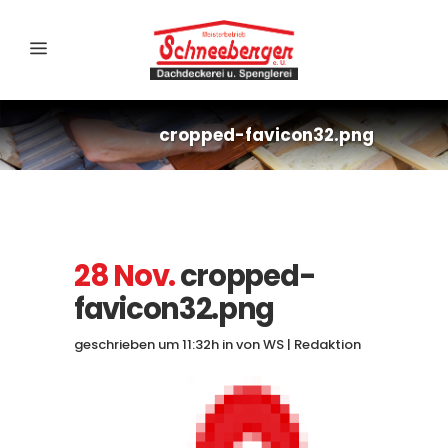
cropped-favicon32.png
28 Nov.
cropped-
favicon32.png
geschrieben um 11:32h
in
von
WS | Redaktion