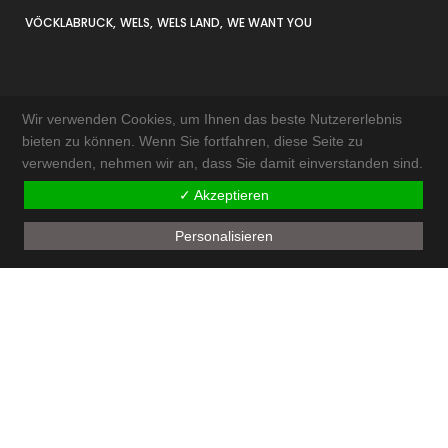
VÖCKLABRUCK
WELS
WELS LAND
WE WANT YOU
Wir verwenden Cookies, um Ihnen das beste Nutzererlebnis
bieten zu können. Wenn Sie fortfahren, diese Seite zu
verwenden, nehmen wir an, dass Sie damit einverstanden sind.
KONTAKT & ANFAHRT
✓ Akzeptieren
IMPRESSUM
Personalisieren
AKTUELLES
SITEMAP
ADMIN
© by
Walter Schneeberger e.U
| powered by
ECKER.Digital IT Solutions