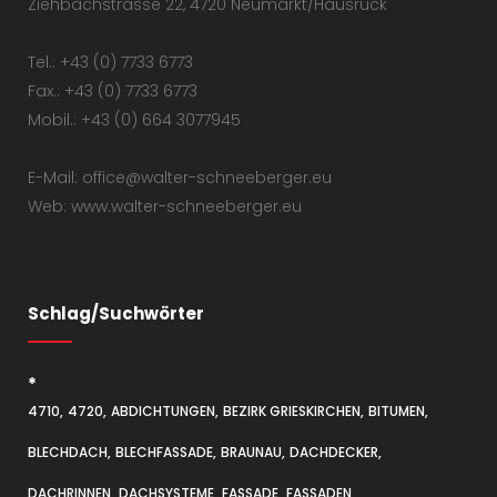
Ziehbachstrasse 22, 4720 Neumarkt/Hausruck
Tel.: +43 (0) 7733 6773
Fax.: +43 (0) 7733 6773
Mobil.: +43 (0) 664 3077945
E-Mail: office@walter-schneeberger.eu
Web: www.walter-schneeberger.eu
Schlag/Suchwörter
*
4710
4720
ABDICHTUNGEN
BEZIRK GRIESKIRCHEN
BITUMEN
BLECHDACH
BLECHFASSADE
BRAUNAU
DACHDECKER
DACHRINNEN
DACHSYSTEME
FASSADE
FASSADEN