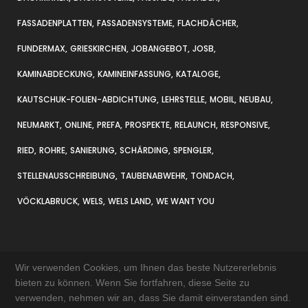
FASSADENPLATTEN
FASSADENSYSTEME
FLACHDÄCHER
FUNDERMAX
GRIESKIRCHEN
JOBANGEBOT
JOSB
KAMINABDECKUNG
KAMINEINFASSUNG
KATALOGE
KAUTSCHUK-FOLIEN-ABDICHTUNG
LEHRSTELLE
MOBIL
NEUBAU
NEUMARKT
ONLINE
PREFA
PROSPEKTE
RELAUNCH
RESPONSIVE
RIED
ROHRE
SANIERUNG
SCHÄRDING
SPENGLER
STELLENAUSSCHREIBUNG
TAUBENABWEHR
TONDACH
VÖCKLABRUCK
WELS
WELS LAND
WE WANT YOU
Wir verwenden Cookies, um Ihnen das beste Nutzererlebnis
bieten zu können. Wenn Sie fortfahren, diese Seite zu
verwenden, nehmen wir an, dass Sie damit einverstanden sind.