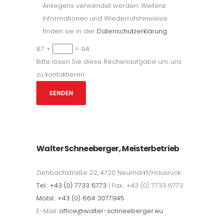
Anliegens verwendet werden. Weitere
Informationen und Wiederrufshinweise
finden sie in der
Datenschutzerklärung
.
87 +
= 94
Bitte lösen Sie diese Rechenaufgabe um uns
zu kontaktieren.
Walter Schneeberger, Meisterbetrieb
Ziehbachstraße 22, 4720 Neumarkt/Hausruck
Tel.: +43 (0) 7733 6773
| Fax.: +43 (0) 7733 6773
Mobil.: +43 (0) 664 3077945
E-Mail:
office@walter-schneeberger.eu