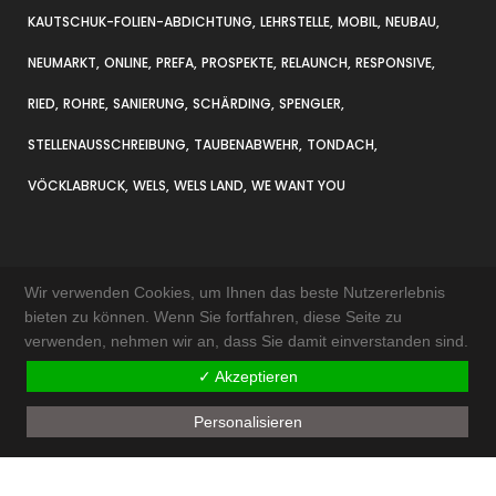
KAUTSCHUK-FOLIEN-ABDICHTUNG
LEHRSTELLE
MOBIL
NEUBAU
NEUMARKT
ONLINE
PREFA
PROSPEKTE
RELAUNCH
RESPONSIVE
RIED
ROHRE
SANIERUNG
SCHÄRDING
SPENGLER
STELLENAUSSCHREIBUNG
TAUBENABWEHR
TONDACH
VÖCKLABRUCK
WELS
WELS LAND
WE WANT YOU
Wir verwenden Cookies, um Ihnen das beste Nutzererlebnis
bieten zu können. Wenn Sie fortfahren, diese Seite zu
verwenden, nehmen wir an, dass Sie damit einverstanden sind.
KONTAKT & ANFAHRT
✓ Akzeptieren
IMPRESSUM
Personalisieren
AKTUELLES
SITEMAP