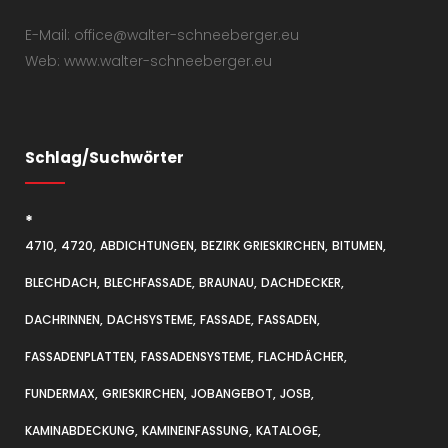
E-Mail: office@walter-schneeberger.eu
Web: www.walter-schneeberger.eu
Schlag/Suchwörter
*
4710
4720
ABDICHTUNGEN
BEZIRK GRIESKIRCHEN
BITUMEN
BLECHDACH
BLECHFASSADE
BRAUNAU
DACHDECKER
DACHRINNEN
DACHSYSTEME
FASSADE
FASSADEN
FASSADENPLATTEN
FASSADENSYSTEME
FLACHDÄCHER
FUNDERMAX
GRIESKIRCHEN
JOBANGEBOT
JOSB
KAMINABDECKUNG
KAMINEINFASSUNG
KATALOGE