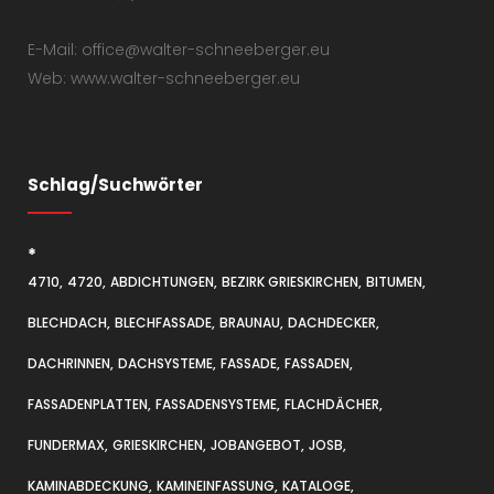
E-Mail: office@walter-schneeberger.eu
Web: www.walter-schneeberger.eu
Schlag/Suchwörter
*
4710
4720
ABDICHTUNGEN
BEZIRK GRIESKIRCHEN
BITUMEN
BLECHDACH
BLECHFASSADE
BRAUNAU
DACHDECKER
DACHRINNEN
DACHSYSTEME
FASSADE
FASSADEN
FASSADENPLATTEN
FASSADENSYSTEME
FLACHDÄCHER
FUNDERMAX
GRIESKIRCHEN
JOBANGEBOT
JOSB
KAMINABDECKUNG
KAMINEINFASSUNG
KATALOGE