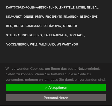
KAUTSCHUK-FOLIEN-ABDICHTUNG
LEHRSTELLE
MOBIL
NEUBAU
NEUMARKT
ONLINE
PREFA
PROSPEKTE
RELAUNCH
RESPONSIVE
RIED
ROHRE
SANIERUNG
SCHÄRDING
SPENGLER
STELLENAUSSCHREIBUNG
TAUBENABWEHR
TONDACH
VÖCKLABRUCK
WELS
WELS LAND
WE WANT YOU
Wir verwenden Cookies, um Ihnen das beste Nutzererlebnis
bieten zu können. Wenn Sie fortfahren, diese Seite zu
verwenden, nehmen wir an, dass Sie damit einverstanden sind.
KONTAKT & ANFAHRT
✓ Akzeptieren
IMPRESSUM
Personalisieren
AKTUELLES
SITEMAP