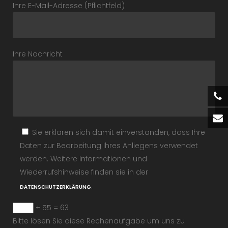
Ihre E-Mail-Adresse (Pflichtfeld)
Ihre Nachricht
Sie erklären sich damit einverstanden, dass Ihre
Daten zur Bearbeitung Ihres Anliegens verwendet
werden. Weitere Informationen und
Wiederrufshinweise finden sie in der
.
DATENSCHUTZERKLÄRUNG
+ 55 = 63
Bitte lösen Sie diese Rechenaufgabe um uns zu