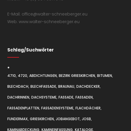
E-Mail: office@walter-schneeberger.eu
Web: www.walter-schneeberger.eu
Schlag/Suchwörter
*
4710
4720
ABDICHTUNGEN
BEZIRK GRIESKIRCHEN
BITUMEN
BLECHDACH
BLECHFASSADE
BRAUNAU
DACHDECKER
DACHRINNEN
DACHSYSTEME
FASSADE
FASSADEN
FASSADENPLATTEN
FASSADENSYSTEME
FLACHDÄCHER
FUNDERMAX
GRIESKIRCHEN
JOBANGEBOT
JOSB
KAMINABDECKUNG
KAMINEINFASSUNG
KATALOGE