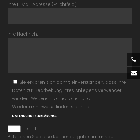
Ihre E-Mail-Adresse (Pflichtfeld)
Ihre Nachricht
Sie erklären sich damit einverstanden, dass Ihre
Daten zur Bearbeitung Ihres Anliegens verwendet
werden. Weitere Informationen und
Wiederrufshinweise finden sie in der
.
DATENSCHUTZERKLÄRUNG
− 5 = 4
Bitte lösen Sie diese Rechenaufgabe um uns zu