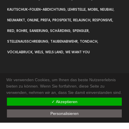
KAUTSCHUK-FOLIEN-ABDICHTUNG
LEHRSTELLE
MOBIL
NEUBAU
NEUMARKT
ONLINE
PREFA
PROSPEKTE
RELAUNCH
RESPONSIVE
RIED
ROHRE
SANIERUNG
SCHÄRDING
SPENGLER
STELLENAUSSCHREIBUNG
TAUBENABWEHR
TONDACH
VÖCKLABRUCK
WELS
WELS LAND
WE WANT YOU
Wir verwenden Cookies, um Ihnen das beste Nutzererlebnis
bieten zu können. Wenn Sie fortfahren, diese Seite zu
verwenden, nehmen wir an, dass Sie damit einverstanden sind.
KONTAKT & ANFAHRT
✓ Akzeptieren
IMPRESSUM
Personalisieren
AKTUELLES
SITEMAP