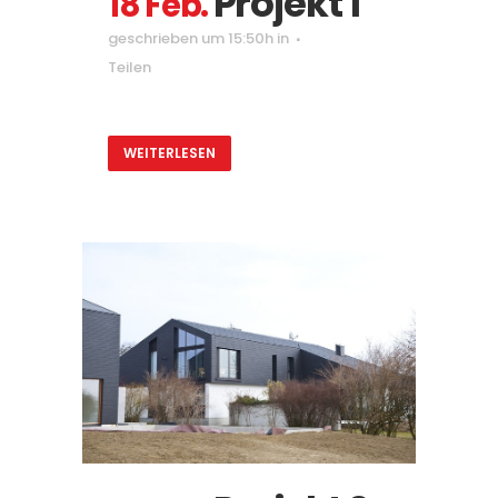
Projekt 1
18 Feb.
geschrieben um 15:50h
in
Teilen
WEITERLESEN