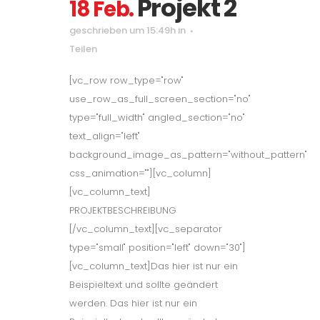
Projekt 2
18 Feb.
geschrieben um 15:49h
in
Teilen
[vc_row row_type="row"
use_row_as_full_screen_section="no"
type="full_width" angled_section="no"
text_align="left"
background_image_as_pattern="without_pattern"
css_animation=""][vc_column]
[vc_column_text]
PROJEKTBESCHREIBUNG
[/vc_column_text][vc_separator
type="small" position="left" down="30"]
[vc_column_text]Das hier ist nur ein
Beispieltext und sollte geändert
werden. Das hier ist nur ein