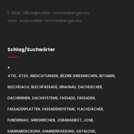
E-Mail: office@walter-schneeberger.eu
Web: www.walter-schneeberger.eu
Schlag/Suchwörter
*
4710
4720
ABDICHTUNGEN
BEZIRK GRIESKIRCHEN
BITUMEN
BLECHDACH
BLECHFASSADE
BRAUNAU
DACHDECKER
DACHRINNEN
DACHSYSTEME
FASSADE
FASSADEN
FASSADENPLATTEN
FASSADENSYSTEME
FLACHDÄCHER
FUNDERMAX
GRIESKIRCHEN
JOBANGEBOT
JOSB
KAMINABDECKUNG
KAMINEINFASSUNG
KATALOGE