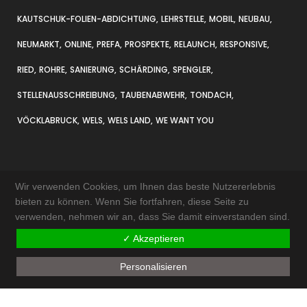
KAUTSCHUK-FOLIEN-ABDICHTUNG
LEHRSTELLE
MOBIL
NEUBAU
NEUMARKT
ONLINE
PREFA
PROSPEKTE
RELAUNCH
RESPONSIVE
RIED
ROHRE
SANIERUNG
SCHÄRDING
SPENGLER
STELLENAUSSCHREIBUNG
TAUBENABWEHR
TONDACH
VÖCKLABRUCK
WELS
WELS LAND
WE WANT YOU
Wir verwenden Cookies, um Ihnen das beste Nutzererlebnis
bieten zu können. Wenn Sie fortfahren, diese Seite zu
verwenden, nehmen wir an, dass Sie damit einverstanden sind.
KONTAKT & ANFAHRT
✓ Akzeptieren
IMPRESSUM
Personalisieren
AKTUELLES
SITEMAP