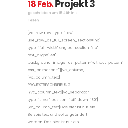
Projekt 3
18 Feb.
geschrieben um 15:49h
in
Teilen
[vc_row row_type="row"
use_row_as_full_screen_section="no"
type="full_width" angled_section="no"
text_align="left"
background_image_as_pattern="without_pattern"
css_animation=""][vc_column]
[vc_column_text]
PROJEKTBESCHREIBUNG
[/vc_column_text][vc_separator
type="small" position="left" down="30"]
[vc_column_text]Das hier ist nur ein
Beispieltext und sollte geändert
werden. Das hier ist nur ein