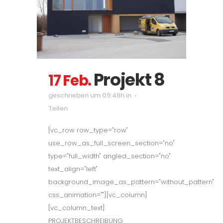
Projekt 8
17 Feb.
geschrieben um 09:48h
in
Teilen
[vc_row row_type="row"
use_row_as_full_screen_section="no"
type="full_width" angled_section="no"
text_align="left"
background_image_as_pattern="without_pattern"
css_animation=""][vc_column]
[vc_column_text]
PROJEKTBESCHREIBUNG