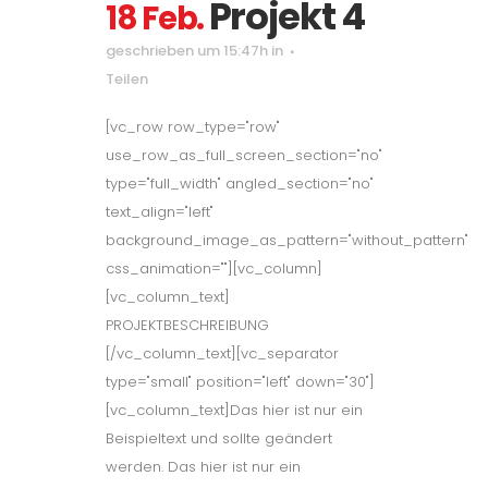
Projekt 4
18 Feb.
geschrieben um 15:47h
in
Teilen
[vc_row row_type="row"
use_row_as_full_screen_section="no"
type="full_width" angled_section="no"
text_align="left"
background_image_as_pattern="without_pattern"
css_animation=""][vc_column]
[vc_column_text]
PROJEKTBESCHREIBUNG
[/vc_column_text][vc_separator
type="small" position="left" down="30"]
[vc_column_text]Das hier ist nur ein
Beispieltext und sollte geändert
werden. Das hier ist nur ein