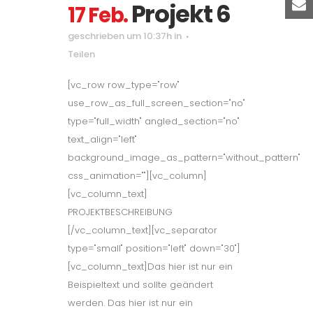
Projekt 6
17 Feb.
geschrieben um 10:37h
in
Teilen
[vc_row row_type="row"
use_row_as_full_screen_section="no"
type="full_width" angled_section="no"
text_align="left"
background_image_as_pattern="without_pattern"
css_animation=""][vc_column]
[vc_column_text]
PROJEKTBESCHREIBUNG
[/vc_column_text][vc_separator
type="small" position="left" down="30"]
[vc_column_text]Das hier ist nur ein
Beispieltext und sollte geändert
werden. Das hier ist nur ein