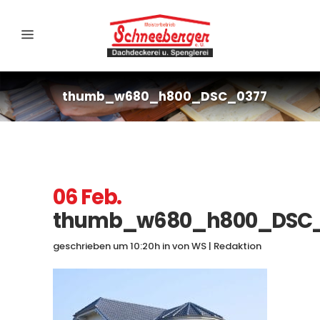
thumb_w680_h800_DSC_0377
06 Feb.
thumb_w680_h800_DSC_
geschrieben um 10:20h
in
von
WS | Redaktion