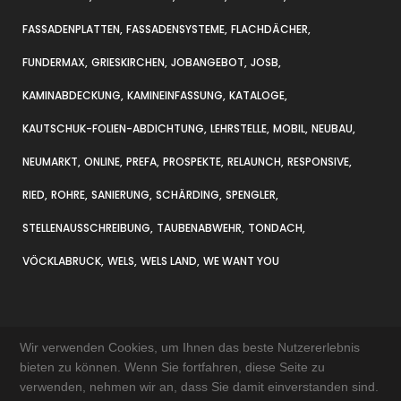
FASSADENPLATTEN
FASSADENSYSTEME
FLACHDÄCHER
FUNDERMAX
GRIESKIRCHEN
JOBANGEBOT
JOSB
KAMINABDECKUNG
KAMINEINFASSUNG
KATALOGE
KAUTSCHUK-FOLIEN-ABDICHTUNG
LEHRSTELLE
MOBIL
NEUBAU
NEUMARKT
ONLINE
PREFA
PROSPEKTE
RELAUNCH
RESPONSIVE
RIED
ROHRE
SANIERUNG
SCHÄRDING
SPENGLER
STELLENAUSSCHREIBUNG
TAUBENABWEHR
TONDACH
VÖCKLABRUCK
WELS
WELS LAND
WE WANT YOU
Wir verwenden Cookies, um Ihnen das beste Nutzererlebnis
bieten zu können. Wenn Sie fortfahren, diese Seite zu
verwenden, nehmen wir an, dass Sie damit einverstanden sind.