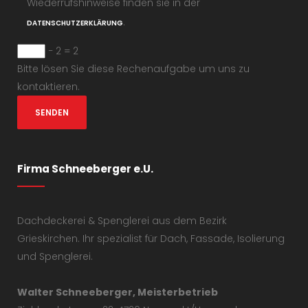
Wiederrufshinweise finden sie in der
.
DATENSCHUTZERKLÄRUNG
− 2 = 2
Bitte lösen Sie diese Rechenaufgabe um uns zu
kontaktieren.
Firma Schneeberger e.U.
Dachdeckerei & Spenglerei aus dem Bezirk
Grieskirchen. Ihr spezialist für Dach, Fassade, Isolierung
und Spenglerei.
Walter Schneeberger, Meisterbetrieb