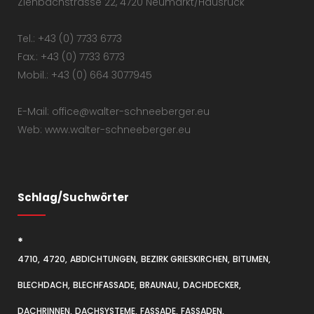
Ziehbachstrasse 22, 4720 Neumarkt/Hausruck
Tel.: +43 (0) 7733 6773
Fax.: +43 (0) 7733 6773
Mobil.: +43 (0) 664 3077945
E-Mail: office@walter-schneeberger.eu
Web: www.walter-schneeberger.eu
Schlag/Suchwörter
*
4710
4720
ABDICHTUNGEN
BEZIRK GRIESKIRCHEN
BITUMEN
BLECHDACH
BLECHFASSADE
BRAUNAU
DACHDECKER
DACHRINNEN
DACHSYSTEME
FASSADE
FASSADEN