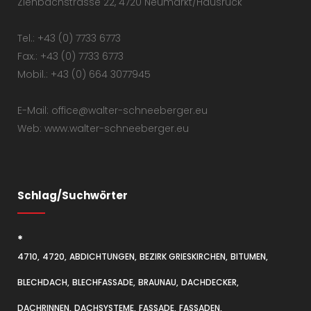
Ziehbachstrasse 22, 4720 Neumarkt/Hausruck
Tel.: +43 (0) 7733 6773
Fax.: +43 (0) 7733 6773
Mobil.: +43 (0) 664 3077945
E-Mail: office@walter-schneeberger.eu
Web: www.walter-schneeberger.eu
Schlag/Suchwörter
*
4710
4720
ABDICHTUNGEN
BEZIRK GRIESKIRCHEN
BITUMEN
BLECHDACH
BLECHFASSADE
BRAUNAU
DACHDECKER
DACHRINNEN
DACHSYSTEME
FASSADE
FASSADEN