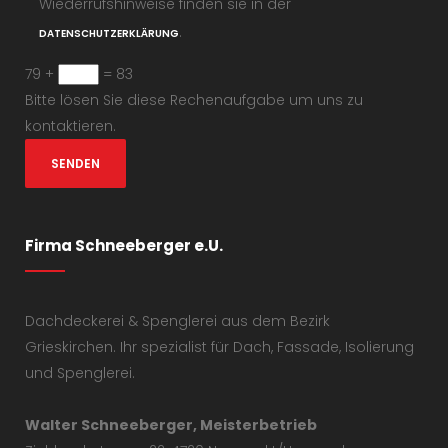
Wiederrufshinweise finden sie in der
.
DATENSCHUTZERKLÄRUNG
79 +
= 83
Bitte lösen Sie diese Rechenaufgabe um uns zu
kontaktieren.
Firma Schneeberger e.U.
Dachdeckerei & Spenglerei aus dem Bezirk
Grieskirchen. Ihr spezialist für Dach, Fassade, Isolierung
und Spenglerei.
Walter Schneeberger, Meisterbetrieb