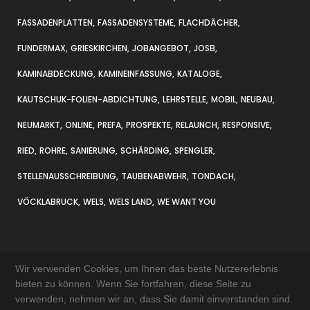
FASSADENPLATTEN
FASSADENSYSTEME
FLACHDÄCHER
FUNDERMAX
GRIESKIRCHEN
JOBANGEBOT
JOSB
KAMINABDECKUNG
KAMINEINFASSUNG
KATALOGE
KAUTSCHUK-FOLIEN-ABDICHTUNG
LEHRSTELLE
MOBIL
NEUBAU
NEUMARKT
ONLINE
PREFA
PROSPEKTE
RELAUNCH
RESPONSIVE
RIED
ROHRE
SANIERUNG
SCHÄRDING
SPENGLER
STELLENAUSSCHREIBUNG
TAUBENABWEHR
TONDACH
VÖCKLABRUCK
WELS
WELS LAND
WE WANT YOU
Wir verwenden Cookies, um Ihnen das beste Nutzererlebnis
bieten zu können. Wenn Sie fortfahren, diese Seite zu
verwenden, nehmen wir an, dass Sie damit einverstanden sind.