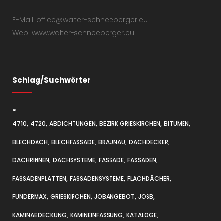
E-Mail: office@walter-schneeberger.eu
Web: www.walter-schneeberger.eu
Schlag/Suchwörter
*
4710
4720
ABDICHTUNGEN
BEZIRK GRIESKIRCHEN
BITUMEN
BLECHDACH
BLECHFASSADE
BRAUNAU
DACHDECKER
DACHRINNEN
DACHSYSTEME
FASSADE
FASSADEN
FASSADENPLATTEN
FASSADENSYSTEME
FLACHDÄCHER
FUNDERMAX
GRIESKIRCHEN
JOBANGEBOT
JOSB
KAMINABDECKUNG
KAMINEINFASSUNG
KATALOGE