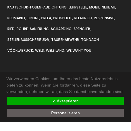
KAUTSCHUK-FOLIEN-ABDICHTUNG
LEHRSTELLE
MOBIL
NEUBAU
NEUMARKT
ONLINE
PREFA
PROSPEKTE
RELAUNCH
RESPONSIVE
RIED
ROHRE
SANIERUNG
SCHÄRDING
SPENGLER
STELLENAUSSCHREIBUNG
TAUBENABWEHR
TONDACH
VÖCKLABRUCK
WELS
WELS LAND
WE WANT YOU
Wir verwenden Cookies, um Ihnen das beste Nutzererlebnis
bieten zu können. Wenn Sie fortfahren, diese Seite zu
verwenden, nehmen wir an, dass Sie damit einverstanden sind.
KONTAKT & ANFAHRT
✓ Akzeptieren
IMPRESSUM
Personalisieren
AKTUELLES
SITEMAP