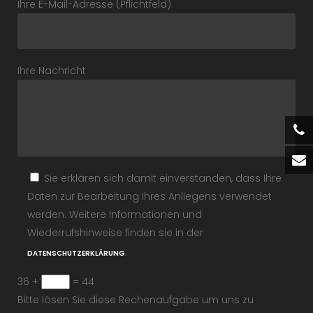
Ihre E-Mail-Adresse (Pflichtfeld)
Ihre Nachricht
Sie erklären sich damit einverstanden, dass Ihre
Daten zur Bearbeitung Ihres Anliegens verwendet
werden. Weitere Informationen und
Wiederrufshinweise finden sie in der
.
DATENSCHUTZERKLÄRUNG
36 +
= 44
Bitte lösen Sie diese Rechenaufgabe um uns zu