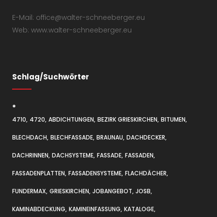
E-Mail: office@walter-schneeberger.eu
Web: www.walter-schneeberger.eu
Schlag/Suchwörter
*
4710
4720
ABDICHTUNGEN
BEZIRK GRIESKIRCHEN
BITUMEN
BLECHDACH
BLECHFASSADE
BRAUNAU
DACHDECKER
DACHRINNEN
DACHSYSTEME
FASSADE
FASSADEN
FASSADENPLATTEN
FASSADENSYSTEME
FLACHDÄCHER
FUNDERMAX
GRIESKIRCHEN
JOBANGEBOT
JOSB
KAMINABDECKUNG
KAMINEINFASSUNG
KATALOGE