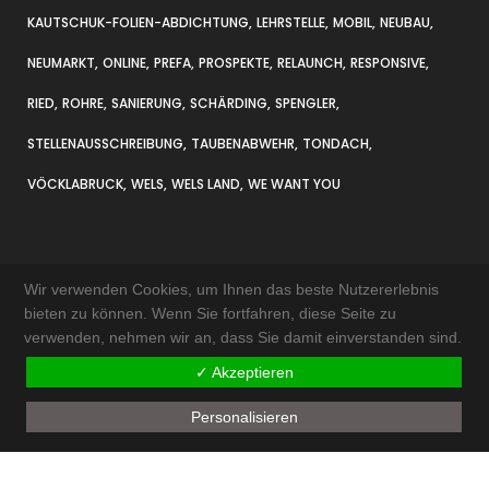
KAUTSCHUK-FOLIEN-ABDICHTUNG
LEHRSTELLE
MOBIL
NEUBAU
NEUMARKT
ONLINE
PREFA
PROSPEKTE
RELAUNCH
RESPONSIVE
RIED
ROHRE
SANIERUNG
SCHÄRDING
SPENGLER
STELLENAUSSCHREIBUNG
TAUBENABWEHR
TONDACH
VÖCKLABRUCK
WELS
WELS LAND
WE WANT YOU
Wir verwenden Cookies, um Ihnen das beste Nutzererlebnis
bieten zu können. Wenn Sie fortfahren, diese Seite zu
verwenden, nehmen wir an, dass Sie damit einverstanden sind.
KONTAKT & ANFAHRT
✓ Akzeptieren
IMPRESSUM
Personalisieren
AKTUELLES
SITEMAP