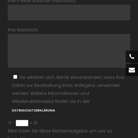
Ihre E-Mail-Adresse (Pflichtfeld)
Ihre Nachricht
Sie erklären sich damit einverstanden, dass Ihre
Daten zur Bearbeitung Ihres Anliegens verwendet
werden. Weitere Informationen und
Wiederrufshinweise finden sie in der
.
DATENSCHUTZERKLÄRUNG
71 −
= 61
Bitte lösen Sie diese Rechenaufgabe um uns zu