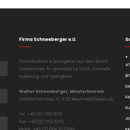
Firma Schneeberger e.U.
S
*
Dachdeckerei & Spenglerei aus dem Bezirk
47
Grieskirchen. Ihr spezialist für Dach, Fassade,
BI
Isolierung und Spenglerei.
D
Walter Schneeberger, Meisterbetrieb
FA
Ziehbachstrasse 22, 4720 Neumarkt/Hausruck
FL
Tel.: +43 (0) 7733 6773
J
Fax.: +43 (0) 7733 6773
Mobil.: +43 (0) 664 3077945
KA