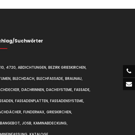
chlag/Suchwörter
10
4720
ABDICHTUNGEN
BEZIRK GRIESKIRCHEN
TUMEN
BLECHDACH
BLECHFASSADE
BRAUNAU
ACHDECKER
DACHRINNEN
DACHSYSTEME
FASSADE
SSADEN
FASSADENPLATTEN
FASSADENSYSTEME
ACHDÄCHER
FUNDERMAX
GRIESKIRCHEN
OBANGEBOT
JOSB
KAMINABDECKUNG
MINEINFASSUNG
KATALOGE