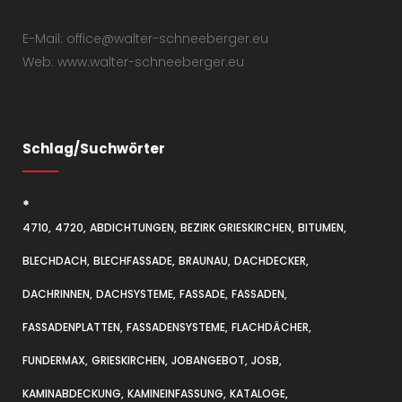
E-Mail: office@walter-schneeberger.eu
Web: www.walter-schneeberger.eu
Schlag/Suchwörter
*
4710
4720
ABDICHTUNGEN
BEZIRK GRIESKIRCHEN
BITUMEN
BLECHDACH
BLECHFASSADE
BRAUNAU
DACHDECKER
DACHRINNEN
DACHSYSTEME
FASSADE
FASSADEN
FASSADENPLATTEN
FASSADENSYSTEME
FLACHDÄCHER
FUNDERMAX
GRIESKIRCHEN
JOBANGEBOT
JOSB
KAMINABDECKUNG
KAMINEINFASSUNG
KATALOGE