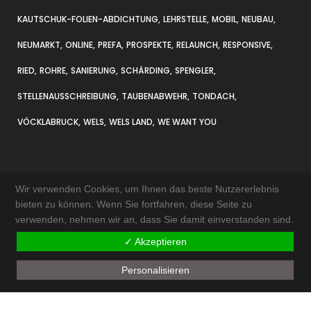
KAUTSCHUK-FOLIEN-ABDICHTUNG
LEHRSTELLE
MOBIL
NEUBAU
NEUMARKT
ONLINE
PREFA
PROSPEKTE
RELAUNCH
RESPONSIVE
RIED
ROHRE
SANIERUNG
SCHÄRDING
SPENGLER
STELLENAUSSCHREIBUNG
TAUBENABWEHR
TONDACH
VÖCKLABRUCK
WELS
WELS LAND
WE WANT YOU
Wir verwenden Cookies, um Ihnen das beste Nutzererlebnis
bieten zu können. Wenn Sie fortfahren, diese Seite zu
verwenden, nehmen wir an, dass Sie damit einverstanden sind.
KONTAKT & ANFAHRT
✓ Akzeptieren
IMPRESSUM
Personalisieren
AKTUELLES
SITEMAP