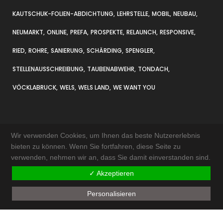
KAUTSCHUK-FOLIEN-ABDICHTUNG
LEHRSTELLE
MOBIL
NEUBAU
NEUMARKT
ONLINE
PREFA
PROSPEKTE
RELAUNCH
RESPONSIVE
RIED
ROHRE
SANIERUNG
SCHÄRDING
SPENGLER
STELLENAUSSCHREIBUNG
TAUBENABWEHR
TONDACH
VÖCKLABRUCK
WELS
WELS LAND
WE WANT YOU
Wir verwenden Cookies, um Ihnen das beste Nutzererlebnis
bieten zu können. Wenn Sie fortfahren, diese Seite zu
verwenden, nehmen wir an, dass Sie damit einverstanden sind.
KONTAKT & ANFAHRT
✓ Akzeptieren
IMPRESSUM
Personalisieren
AKTUELLES
SITEMAP