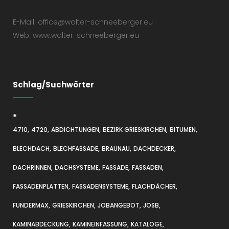
E-Mail: office@walter-schneeberger.eu
Web: www.walter-schneeberger.eu
Schlag/Suchwörter
*
4710
4720
ABDICHTUNGEN
BEZIRK GRIESKIRCHEN
BITUMEN
BLECHDACH
BLECHFASSADE
BRAUNAU
DACHDECKER
DACHRINNEN
DACHSYSTEME
FASSADE
FASSADEN
FASSADENPLATTEN
FASSADENSYSTEME
FLACHDÄCHER
FUNDERMAX
GRIESKIRCHEN
JOBANGEBOT
JOSB
KAMINABDECKUNG
KAMINEINFASSUNG
KATALOGE