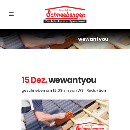
wewantyou
15 Dez.
wewantyou
geschrieben um 12:03h
in
von
WS | Redaktion