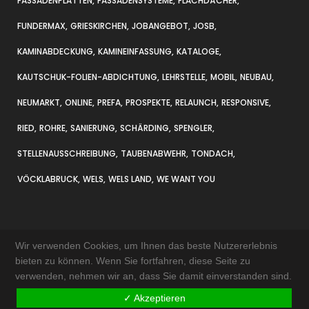
FASSADENPLATTEN
FASSADENSYSTEME
FLACHDÄCHER
FUNDERMAX
GRIESKIRCHEN
JOBANGEBOT
JOSB
KAMINABDECKUNG
KAMINEINFASSUNG
KATALOGE
KAUTSCHUK-FOLIEN-ABDICHTUNG
LEHRSTELLE
MOBIL
NEUBAU
NEUMARKT
ONLINE
PREFA
PROSPEKTE
RELAUNCH
RESPONSIVE
RIED
ROHRE
SANIERUNG
SCHÄRDING
SPENGLER
STELLENAUSSCHREIBUNG
TAUBENABWEHR
TONDACH
VÖCKLABRUCK
WELS
WELS LAND
WE WANT YOU
Wir verwenden Cookies, um Ihnen das beste Nutzererlebnis
bieten zu können. Wenn Sie fortfahren, diese Seite zu
verwenden, nehmen wir an, dass Sie damit einverstanden sind.
KONTAKT & ANFAHRT
✓ Akzeptieren