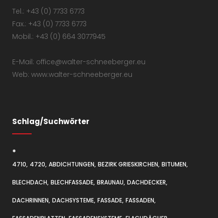
Tel.: +43 (0) 7733 6773
Fax.: +43 (0) 7733 6773
Mobil.: +43 (0) 664 3077945
E-Mail: office@walter-schneeberger.eu
Web: www.walter-schneeberger.eu
Schlag/Suchwörter
*
4710
4720
ABDICHTUNGEN
BEZIRK GRIESKIRCHEN
BITUMEN
BLECHDACH
BLECHFASSADE
BRAUNAU
DACHDECKER
DACHRINNEN
DACHSYSTEME
FASSADE
FASSADEN