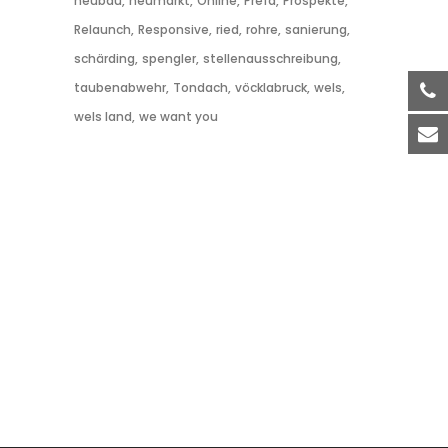
neubau
neumarkt
Online
Prefa
Prospekte
Relaunch
Responsive
ried
rohre
sanierung
schärding
spengler
stellenausschreibung
taubenabwehr
Tondach
vöcklabruck
wels
wels land
we want you