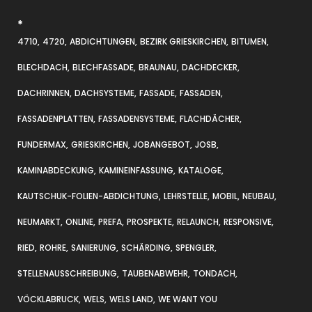
*
4710
4720
ABDICHTUNGEN
BEZIRK GRIESKIRCHEN
BITUMEN
BLECHDACH
BLECHFASSADE
BRAUNAU
DACHDECKER
DACHRINNEN
DACHSYSTEME
FASSADE
FASSADEN
FASSADENPLATTEN
FASSADENSYSTEME
FLACHDÄCHER
FUNDERMAX
GRIESKIRCHEN
JOBANGEBOT
JOSB
KAMINABDECKUNG
KAMINEINFASSUNG
KATALOGE
KAUTSCHUK-FOLIEN-ABDICHTUNG
LEHRSTELLE
MOBIL
NEUBAU
NEUMARKT
ONLINE
PREFA
PROSPEKTE
RELAUNCH
RESPONSIVE
RIED
ROHRE
SANIERUNG
SCHÄRDING
SPENGLER
STELLENAUSSCHREIBUNG
TAUBENABWEHR
TONDACH
VÖCKLABRUCK
WELS
WELS LAND
WE WANT YOU