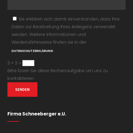
Sie erklären sich damit einverstanden, dass Ihre
Daten zur Bearbeitung Ihres Anliegens verwendet
werden. Weitere Informationen und
Wiederrufshinweise finden sie in der
.
DATENSCHUTZERKLÄRUNG
3 + 3 =
Bitte lösen Sie diese Rechenaufgabe um uns zu
kontaktieren.
Firma Schneeberger e.U.