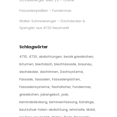
Schneeberger Web 2.0 – Online
Fassadenplatten – Fundermax
Walter Schneeberger – Dachdecker &
Spengler aus 4720 Neumarkt
Schlagwörter
4710
4720
abdichtungen
bezirk grieskirchen
bitumen
blechdach
blechfassade
braunau
dachdecker
dachrinnen
Dachsysteme
Fassade
fassaden
Fassadenplatten
Fassadensysteme
flachdächer
Fundermax
grieskirchen
jobangebot
josb
kaminabdeckung
kamineinfassung
Kataloge
kautschuk-folien-abdichtung
lehrstelle
Mobil