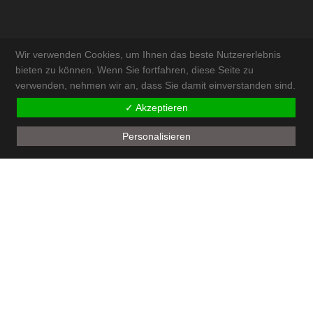
Wir verwenden Cookies, um Ihnen das beste Nutzererlebnis
bieten zu können. Wenn Sie fortfahren, diese Seite zu
verwenden, nehmen wir an, dass Sie damit einverstanden sind.
KONTAKT & ANFAHRT
✓ Akzeptieren
IMPRESSUM
Personalisieren
AKTUELLES
SITEMAP
ADMIN
© by
Walter Schneeberger e.U
| powered by
ECKER.Digital IT Solutions